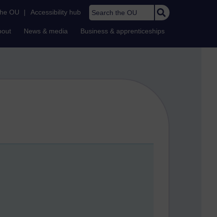
Search the OU
the OU
|
Accessibility hub
bout
News & media
Business & apprenticeships