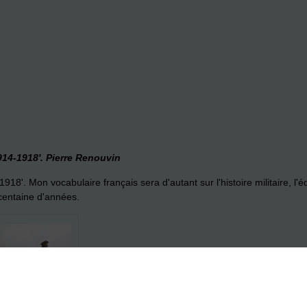
914-1918'. Pierre Renouvin
-1918'.
Mon vocabulaire français sera d'autant sur ​​l'histoire militaire, 
 centaine d'années.