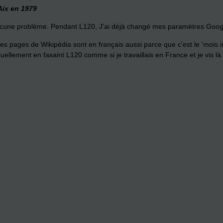
 Aix en 1979
 aucune problème. Pendant L120, J'ai déjà changé mes paramètres Google
 les pages de Wikip
é
dia sont en français aussi parce que c'est le 'mois 
ituellement en fasaint L120 comme si je travaillais en France et je vis là