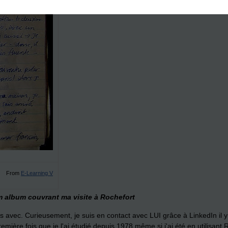
From
E-Learning V
m album couvrant ma visite à Rochefort
 avec. Curieusement, je suis en contact avec LUI grâce à LinkedIn il y 
remière fois que je l'ai étudié depuis 1978 même si j'ai été en utilisant