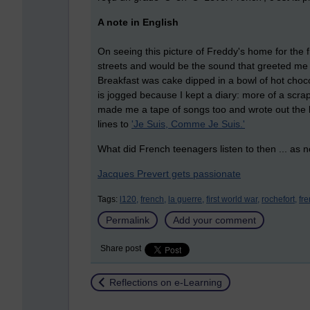
A note in English
On seeing this picture of Freddy's home for the f
streets and would be the sound that greeted me i
Breakfast was cake dipped in a bowl of hot choco
is jogged because I kept a diary: more of a scr
made me a tape of songs too and wrote out the ly
lines to
'Je Suis, Comme Je Suis.'
What did French teenagers listen to then ... as 
Jacques Prevert gets passionate
Tags:
l120,
french,
la guerre,
first world war,
rochefort,
fr
Permalink
Add your comment
Share post
Return to
Reflections on e-Learning