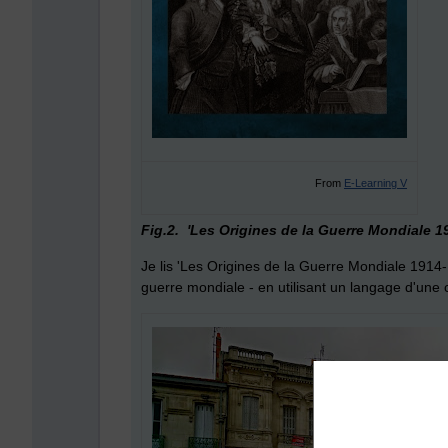
From
E-Learning V
Fig.2. 'Les Origines de la Guerre Mondiale 1
Je lis 'Les Origines de la Guerre Mondiale 1914
guerre mondiale - en utilisant un langage d'une