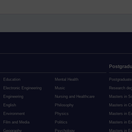
Postgradu
Education
Mental Health
Postgraduate
Electronic Engineering
Music
Research de
Engineering
Nursing and Healthcare
Masters in S
English
Philosophy
Masters in Cr
Environment
Physics
Masters in E
Film and Media
Politics
Masters in E
Geography
Psychology
Masters in En