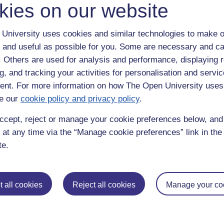
kies on our website
University uses cookies and similar technologies to make o
 and useful as possible for you. Some are necessary and ca
f. Others are used for analysis and performance, displaying 
g, and tracking your activities for personalisation and servic
nt. For more information on how The Open University uses
From
E-Learning V
e our
cookie policy and privacy policy
.
 j'ai trouvé la maison exacte où je suis resté il ya 35 ans. Sur la 
ccept, reject or manage your cookie preferences below, an
ag
e à l'arrière.
 at any time via the “Manage cookie preferences” link in the 
te.
j'ai 17 ans quand je suis allé sur une visite d'échange 'French Exchang
les Françaises sont commencé.
 all cookies
Reject all cookies
Manage your co