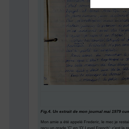
Fig.4. Un extrait de mon journal mai 1979 cu
Mon amie a été appelé Frederic, le mec je restais
reçu un grade 'C' en 'O' Level French'; c'est la p