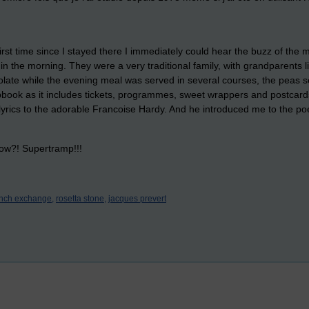
irst time since I stayed there I immediately could hear the buzz of the
n the morning. They were a very traditional family, with grandparents l
late while the evening meal was served in several courses, the peas se
apbook as it includes tickets, programmes, sweet wrappers and postcard
rics to the adorable Francoise Hardy. And he introduced me to the poetr
now?! Supertramp!!!
ench exchange,
rosetta stone,
jacques prevert