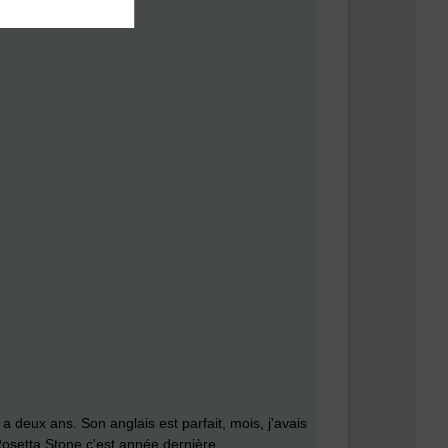
a deux ans. Son anglais est parfait, mois, j'avais
 Rosetta Stone c'est année dernière.