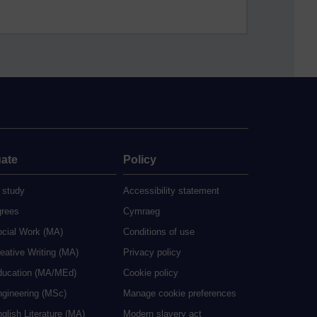
ate
Policy
 study
Accessibility statement
grees
Cymraeg
ocial Work (MA)
Conditions of use
eative Writing (MA)
Privacy policy
ducation (MA/MEd)
Cookie policy
ngineering (MSc)
Manage cookie preferences
glish Literature (MA)
Modern slavery act